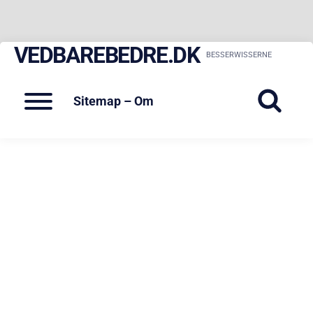
VEDBAREBEDRE.DK
Skip
BESSERWISSERNE
to
content
Menu
Sitemap – Om