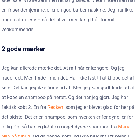
side, så er vi alle sammen ret langhårede. Medmindre man har
en frisør derhjemme, eller en god barbermaskine. Jeg har ikke
nogen af delene – så det bliver med langt hår for mit
vedkommende.
2 gode mærker
Jeg kan allerede mærke det. At mit hår er længere. Og jeg
hader det. Men finder mig i det. Har ikke lyst til at klippe det af
selv. Det kan jeg ikke finde ud af. Men jeg kan godt finde ud af
at købe en shampoo på nettet. Og det har jeg gjort. Jeg har
faktisk købt 2. En fra
Redken
, som jeg er blevet glad for her på
det sidste. Det er en shampoo, som hverken er for dyr eller for
billig. Og så har jeg købt en noget dyrere shampoo fra
Maria
Nila på tilbud
. Og de penge, som jeg ikke bruger til frisøren i