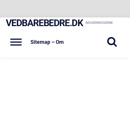
VEDBAREBEDRE.DK
Skip
BESSERWISSERNE
to
content
Menu
Sitemap – Om