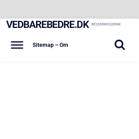
VEDBAREBEDRE.DK
Skip
BESSERWISSERNE
to
content
Menu
Sitemap – Om