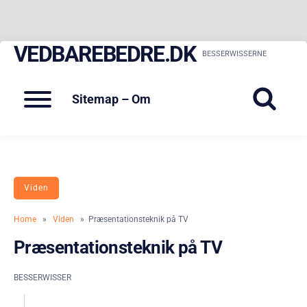
VEDBAREBEDRE.DK
Skip
BESSERWISSERNE
to
content
Menu
Sitemap – Om
Viden
Home
»
Viden
» Præsentationsteknik på TV
Præsentationsteknik på TV
BESSERWISSER