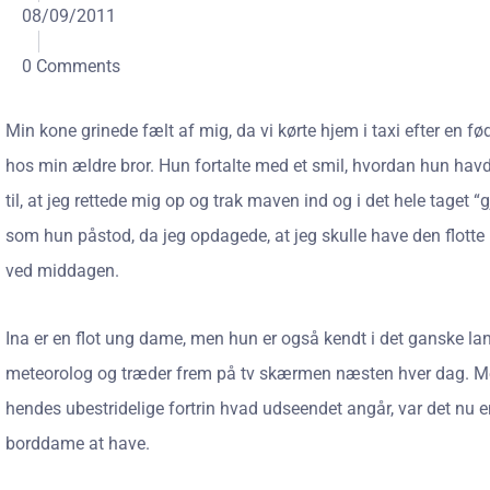
08/09/2011
0 Comments
Min kone grinede fælt af mig, da vi kørte hjem i taxi efter en f
hos min ældre bror. Hun fortalte med et smil, hvordan hun hav
til, at jeg rettede mig op og trak maven ind og i det hele taget “g
som hun påstod, da jeg opdagede, at jeg skulle have den flotte I
ved middagen.
Ina er en flot ung dame, men hun er også kendt i det ganske lan
meteorolog og træder frem på tv skærmen næsten hver dag. Me
hendes ubestridelige fortrin hvad udseendet angår, var det nu e
borddame at have.