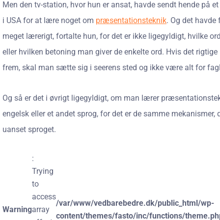
Men den tv-station, hvor hun er ansat, havde sendt hende på et
i USA for at lære noget om
præsentationsteknik
. Og det havde 
meget lærerigt, fortalte hun, for det er ikke ligegyldigt, hvilke o
eller hvilken betoning man giver de enkelte ord. Hvis det rigtig
frem, skal man sætte sig i seerens sted og ikke være alt for fagli
Og så er det i øvrigt ligegyldigt, om man lærer præsentationste
engelsk eller et andet sprog, for det er de samme mekanismer, de
uanset sproget.
:
Trying
to
access
/var/www/vedbarebedre.dk/public_html/wp-
Warning
array
content/themes/fasto/inc/functions/theme.ph