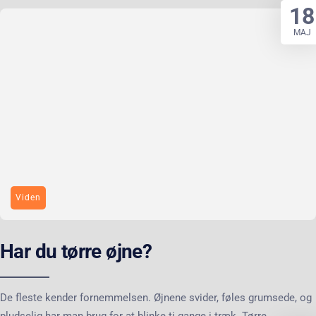
18
MAJ
Viden
Har du tørre øjne?
De fleste kender fornemmelsen. Øjnene svider, føles grumsede, og
pludselig har man brug for at blinke ti gange i træk. Tørre