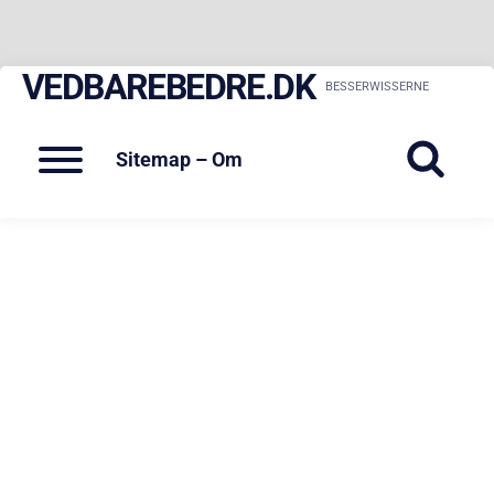
VEDBAREBEDRE.DK
Skip
BESSERWISSERNE
to
content
Menu
Sitemap – Om