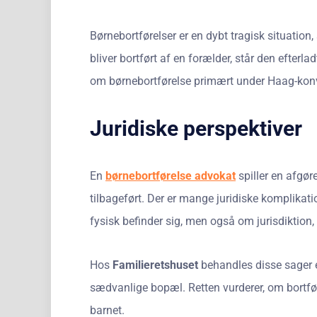
Børnebortførelser er en dybt tragisk situatio
bliver bortført af en forælder, står den efter
om børnebortførelse primært under Haag-konven
Juridiske perspektiver
En
børnebortførelse advokat
spiller en afgør
tilbageført. Der er mange juridiske komplikati
fysisk befinder sig, men også om jurisdiktion,
Hos
Familieretshuset
behandles disse sager ef
sædvanlige bopæl. Retten vurderer, om bortføre
barnet.