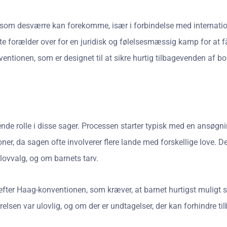
n, som desværre kan forekomme, især i forbindelse med internati
ladte forælder over for en juridisk og følelsesmæssig kamp for at
tionen, som er designet til at sikre hurtig tilbagevenden af bor
ende rolle i disse sager. Processen starter typisk med en ansøg
oner, da sagen ofte involverer flere lande med forskellige love. 
 lovvalg, og om barnets tarv.
ter Haag-konventionen, som kræver, at barnet hurtigst muligt skal
lsen var ulovlig, og om der er undtagelser, der kan forhindre ti