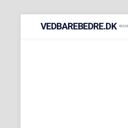
Skip
VEDBAREBEDRE.DK
to
BESS
content