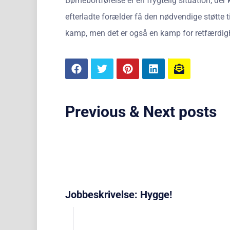
Børnebortførelse er en frygtelig situation, de
efterladte forælder få den nødvendige støtte t
kamp, men det er også en kamp for retfærdigh
Previous & Next posts
Jobbeskrivelse: Hygge!