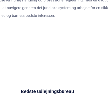
r kræver hurtig handling og professionel vejledning. Med en dygt
il at navigere gennem det juridiske system og arbejde for en sikk
ed og barnets bedste interesser.
Bedste udlejningsbureau