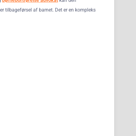
ig
børnebortførelse advokat
kan den
er tilbageførsel af barnet. Det er en kompleks