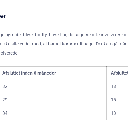
ser
ge børn der bliver bortført hvert år, da sagerne ofte involverer 
 ikke alle ender med, at barnet kommer tilbage. Der kan gå måned
volverede.
Afsluttet inden 6 måneder
Afslutt
32
18
29
15
34
13