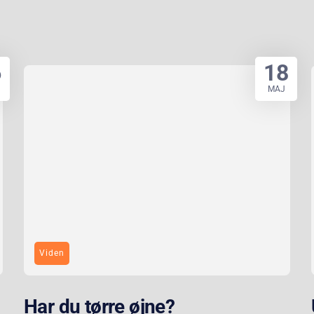
6
18
MAJ
Viden
Har du tørre øjne?