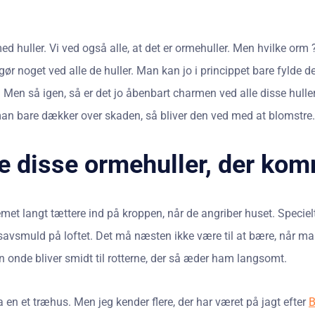
ed huller. Vi ved også alle, at det er ormehuller. Men hvilke orm ? 
gør noget ved alle de huller. Man kan jo i princippet bare fylde
å. Men så igen, så er det jo åbenbart charmen ved alle disse huller
 man bare dækker over skaden, så bliver den ved med at blomstre.
le disse ormehuller, der kom
blemet langt tættere ind på kroppen, når de angriber huset. Speci
avsmuld på loftet. Det må næsten ikke være til at bære, når man
n onde bliver smidt til rotterne, der så æder ham langsomt.
ra en et træhus. Men jeg kender flere, der har været på jagt efter
B