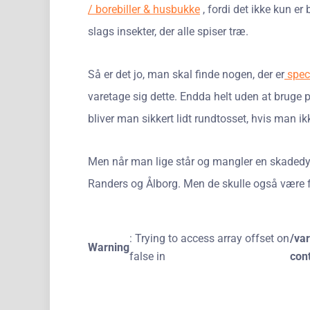
/ borebiller & husbukke
, fordi det ikke kun er
slags insekter, der alle spiser træ.
Så er det jo, man skal finde nogen, der er
speci
varetage sig dette. Endda helt uden at bruge p
bliver man sikkert lidt rundtosset, hvis man i
Men når man lige står og mangler en skadedyrs
Randers og Ålborg. Men de skulle også være fli
: Trying to access array offset on
/va
Warning
false in
con