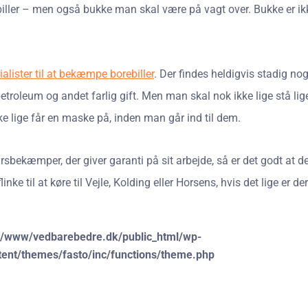
 biller – men også bukke man skal være på vagt over. Bukke er ikke
alister til at bekæmpe borebiller
. Der findes heldigvis stadig n
etroleum og andet farlig gift. Men man skal nok ikke lige stå lige
kke lige får en maske på, inden man går ind til dem.
bekæmper, der giver garanti på sit arbejde, så er det godt at d
nke til at køre til Vejle, Kolding eller Horsens, hvis det lige er
r/www/vedbarebedre.dk/public_html/wp-
tent/themes/fasto/inc/functions/theme.php