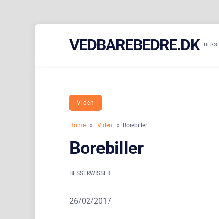
Skip
VEDBAREBEDRE.DK
to
BESS
content
Viden
Home
»
Viden
» Borebiller
Borebiller
BESSERWISSER
26/02/2017