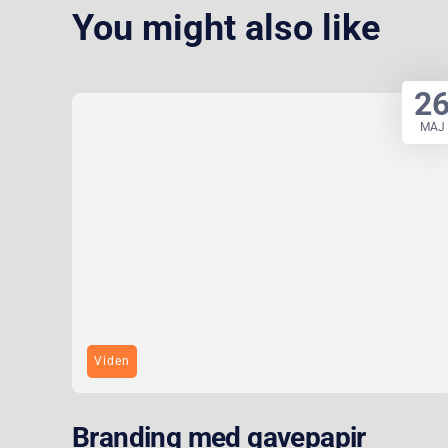
You might also like
2
MAJ
Viden
Branding med gavepapir